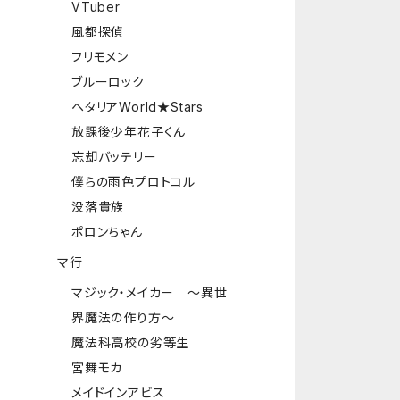
VTuber
風都探偵
フリモメン
ブルーロック
ヘタリアWorld★Stars
放課後少年花子くん
忘却バッテリー
僕らの雨色プロトコル
没落貴族
ポロンちゃん
マ行
マジック・メイカー ～異世
界魔法の作り方～
魔法科高校の劣等生
宮舞モカ
メイドインアビス