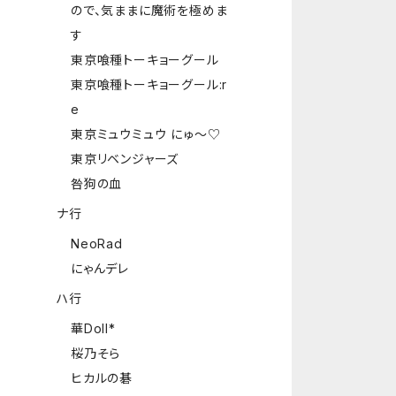
ので、気ままに魔術を極めま
す
東京喰種トーキョーグール
東京喰種トーキョーグール:r
e
東京ミュウミュウ にゅ～♡
東京リベンジャーズ
咎狗の血
ナ行
NeoRad
にゃんデレ
ハ行
華Doll*
桜乃そら
ヒカルの碁