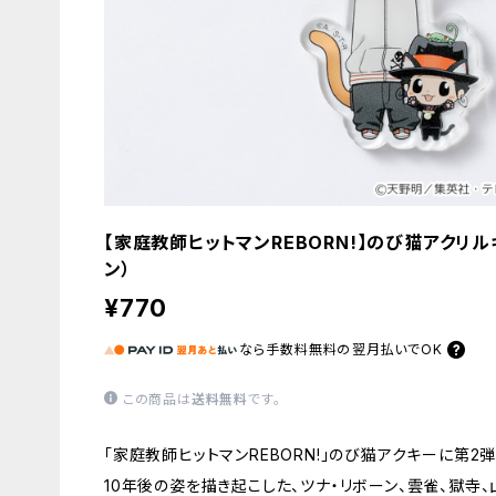
【家庭教師ヒットマンREBORN!】のび猫アクリ
ン）
¥770
なら
手数料無料の
翌月払いでOK
この商品は
送料無料
です。
「家庭教師ヒットマンREBORN!」のび猫アクキーに第2
10年後の姿を描き起こした、ツナ・リボーン、雲雀、獄寺、