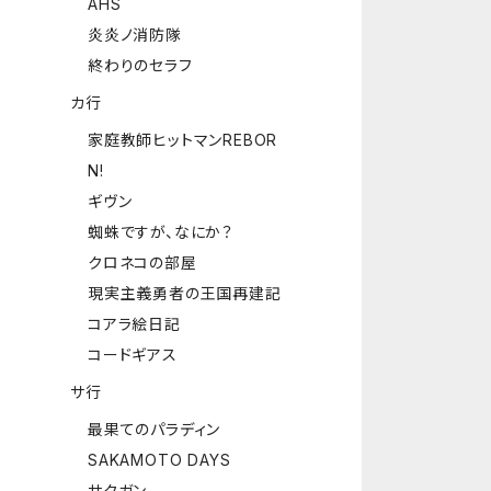
AHS
炎炎ノ消防隊
終わりのセラフ
カ行
家庭教師ヒットマンREBOR
N!
ギヴン
蜘蛛ですが、なにか？
クロネコの部屋
現実主義勇者の王国再建記
コアラ絵日記
コードギアス
サ行
最果てのパラディン
SAKAMOTO DAYS
サクガン