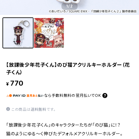
1
/2
【放課後少年花子くん】のび猫アクリルキーホルダー（花
子くん）
770
¥
なら
手数料無料の
翌月払いでOK
この商品は
送料無料
です。
「放課後少年花子くん」のキャラクターたちが「のび猫」に！？
猫のようにゆる〜く伸びたデフォルメアクリルキーホルダー。