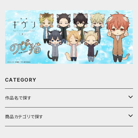
CATEGORY
作品名で探す
ア行
商品カテゴリで探す
アストロノオト
カ行
キャラfab限定描き下ろしイラスト