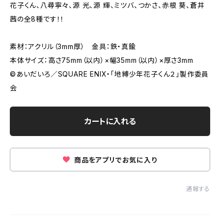
花子くん、八尋寧々、源 光、源 輝、ミツバ、つかさ、赤根 葵、蒼井
茜の全8種です！！
素材：アクリル（3mm厚） 金具：鉄・真鍮
本体サイズ：高さ75mm（以内）×幅35mm（以内）×厚さ3mm
©︎あいだいろ／SQUARE ENIX・「地縛少年花子くん２」製作委員
会
カートに入れる
商品をアプリでお気に入り
通報する