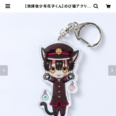
【放課後少年花子くん】のび猫アクリル
キーホルダー（花子くん） | キャラfab