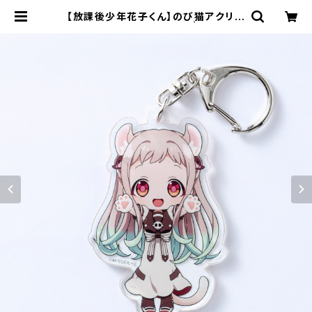
【放課後少年花子くん】のび猫アクリル
キーホルダー（八尋寧々） | キャラfa
b