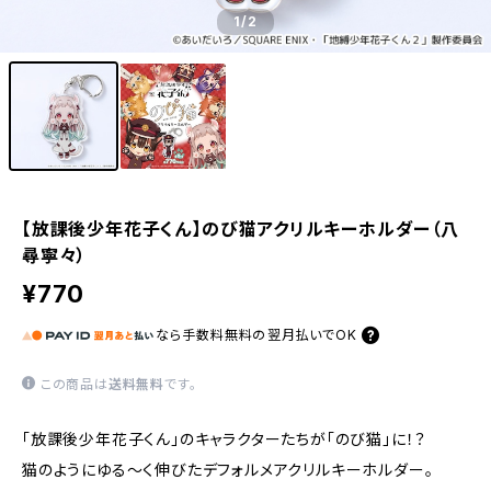
1
/2
【放課後少年花子くん】のび猫アクリルキーホルダー（八
尋寧々）
¥770
なら
手数料無料の
翌月払いでOK
この商品は
送料無料
です。
「放課後少年花子くん」のキャラクターたちが「のび猫」に！？
猫のようにゆる〜く伸びたデフォルメアクリルキーホルダー。