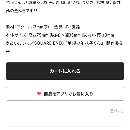
花子くん、八尋寧々、源 光、源 輝、ミツバ、つかさ、赤根 葵、蒼井
茜の全8種です！！
素材：アクリル（3mm厚） 金具：鉄・真鍮
本体サイズ：高さ75mm（以内）×幅35mm（以内）×厚さ3mm
©︎あいだいろ／SQUARE ENIX・「地縛少年花子くん２」製作委員
会
カートに入れる
商品をアプリでお気に入り
通報する