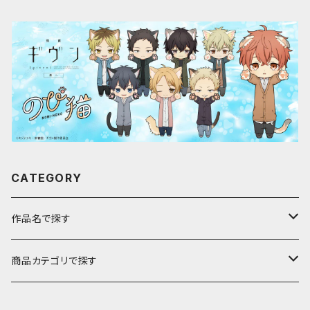
CATEGORY
作品名で探す
ア行
商品カテゴリで探す
アストロノオト
カ行
キャラfab限定描き下ろしイラスト