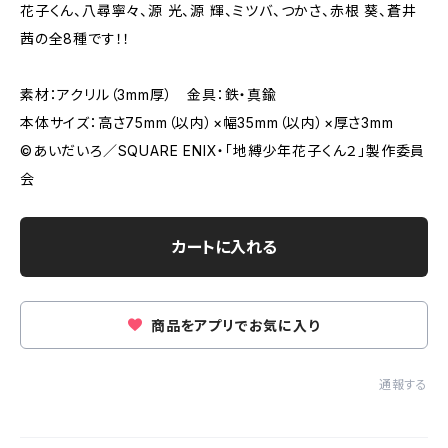
花子くん、八尋寧々、源 光、源 輝、ミツバ、つかさ、赤根 葵、蒼井
茜の全8種です！！
素材：アクリル（3mm厚） 金具：鉄・真鍮
本体サイズ：高さ75mm（以内）×幅35mm（以内）×厚さ3mm
©︎あいだいろ／SQUARE ENIX・「地縛少年花子くん２」製作委員
会
カートに入れる
商品をアプリでお気に入り
通報する