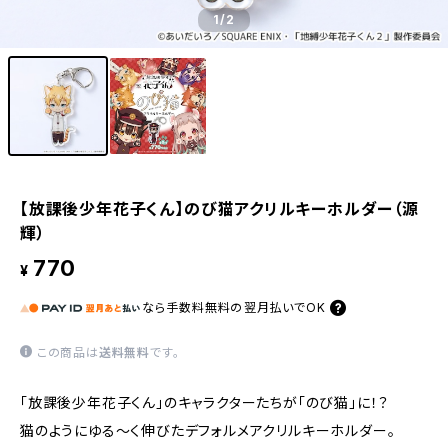
1
/2
【放課後少年花子くん】のび猫アクリルキーホルダー（源
輝）
770
¥
なら
手数料無料の
翌月払いでOK
この商品は
送料無料
です。
「放課後少年花子くん」のキャラクターたちが「のび猫」に！？
猫のようにゆる〜く伸びたデフォルメアクリルキーホルダー。