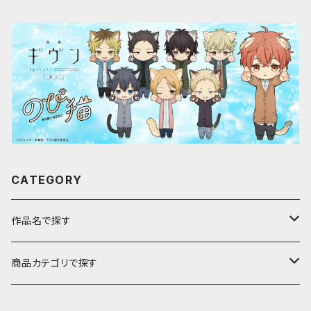
CATEGORY
作品名で探す
ア行
商品カテゴリで探す
アストロノオト
カ行
キャラfab限定描き下ろしイラスト