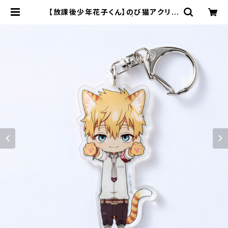
【放課後少年花子くん】のび猫アクリル
キーホルダー（源 輝） | キャラfab