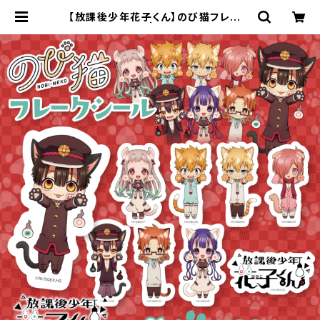
【放課後少年花子くん】のび猫フレーク
シール | キャラfab