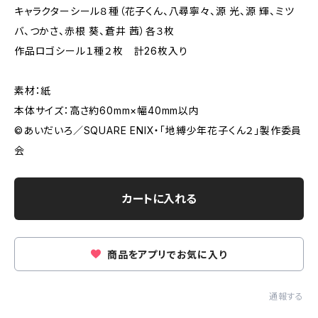
キャラクターシール８種（花子くん、八尋寧々、源 光、源 輝、ミツ
バ、つかさ、赤根 葵、蒼井 茜）各３枚
作品ロゴシール１種２枚 計26枚入り
素材：紙
本体サイズ：高さ約60mm×幅40mm以内
©︎あいだいろ／SQUARE ENIX・「地縛少年花子くん２」製作委員
会
カートに入れる
商品をアプリでお気に入り
通報する