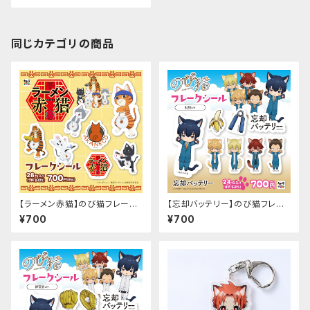
同じカテゴリの商品
【ラーメン赤猫】のび猫フレーク
【忘却バッテリー】のび猫フレー
シール
クシール（制服Ver.）
¥700
¥700