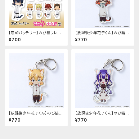
【忘却バッテリー】のび猫フレー
【放課後少年花子くん】のび猫ア
クシール（練習着Ver.）
クリルキーホルダー（蒼井 茜）
¥700
¥770
【放課後少年花子くん】のび猫ア
【放課後少年花子くん】のび猫ア
クリルキーホルダー（源 輝）
クリルキーホルダー（赤根 葵）
¥770
¥770