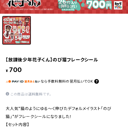
1
/1
【放課後少年花子くん】のび猫フレークシール
700
¥
なら
手数料無料の
翌月払いでOK
この商品は
送料無料
です。
大人気"猫のようにゆる〜く伸びたデフォルメイラスト「のび
猫」"がフレークシールになりました！
【セット内容】