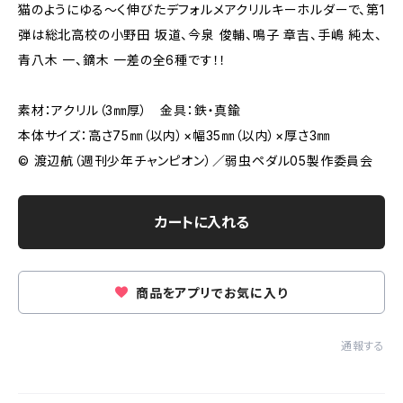
猫のようにゆる〜く伸びたデフォルメアクリルキーホルダーで、第1
弾は総北高校の小野田 坂道、今泉 俊輔、鳴子 章吉、手嶋 純太、
青八木 一、鏑木 一差の全6種です！！
素材：アクリル（3㎜厚） 金具：鉄・真鍮
本体サイズ：高さ75㎜（以内）×幅35㎜（以内）×厚さ3㎜
© 渡辺航（週刊少年チャンピオン）／弱虫ペダル05製作委員会
カートに入れる
商品をアプリでお気に入り
通報する