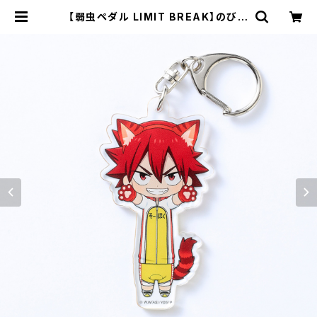
【弱虫ペダル LIMIT BREAK】のび猫
アクリルキーホルダー 第1弾（鳴子
章吉） | キャラfab