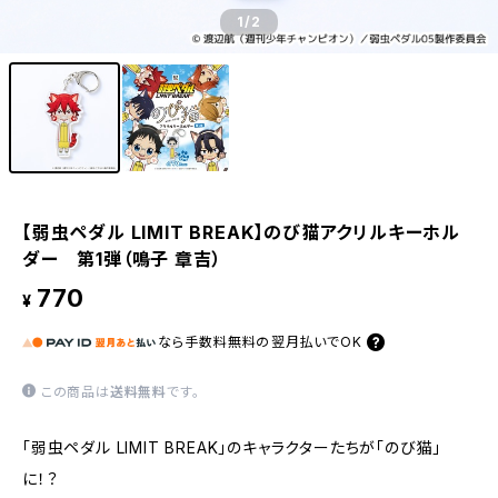
1
/2
【弱虫ペダル LIMIT BREAK】のび猫アクリルキーホル
ダー 第1弾（鳴子 章吉）
770
¥
なら
手数料無料の
翌月払いでOK
この商品は
送料無料
です。
「弱虫ペダル LIMIT BREAK」のキャラクターたちが「のび猫」
に！？