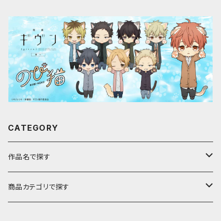
CATEGORY
作品名で探す
ア行
商品カテゴリで探す
アストロノオト
カ行
キャラfab限定描き下ろしイラスト