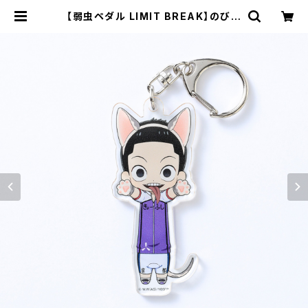
【弱虫ペダル LIMIT BREAK】のび猫
アクリルキーホルダー 第3弾（御堂
筋 翔） | キャラfab