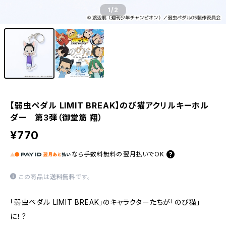
1
/2
【弱虫ペダル LIMIT BREAK】のび猫アクリルキーホル
ダー 第3弾（御堂筋 翔）
¥770
なら
手数料無料の
翌月払いでOK
この商品は
送料無料
です。
「弱虫ペダル LIMIT BREAK」のキャラクターたちが「のび猫」
に！？