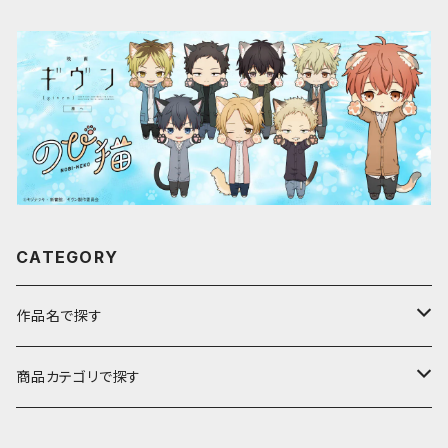
CATEGORY
作品名で探す
ア行
商品カテゴリで探す
アストロノオト
カ行
キャラfab限定描き下ろしイラスト