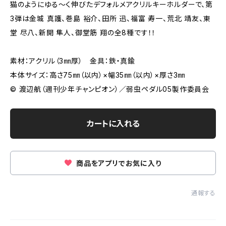
猫のようにゆる〜く伸びたデフォルメアクリルキーホルダーで、第
3弾は金城 真護、巻島 裕介、田所 迅、福富 寿一、荒北 靖友、東
堂 尽八、新開 隼人、御堂筋 翔の全8種です！！
素材：アクリル（3㎜厚） 金具：鉄・真鍮
本体サイズ：高さ75㎜（以内）×幅35㎜（以内）×厚さ3㎜
© 渡辺航（週刊少年チャンピオン）／弱虫ペダル05製作委員会
カートに入れる
商品をアプリでお気に入り
通報する