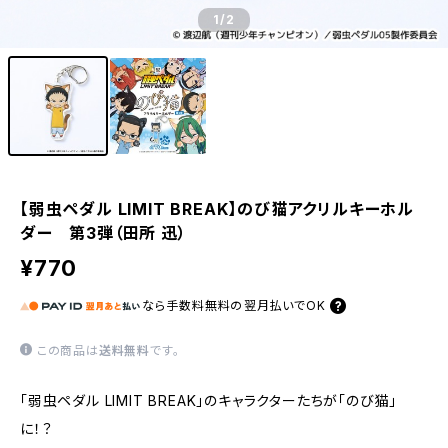
1
/2
【弱虫ペダル LIMIT BREAK】のび猫アクリルキーホル
ダー 第3弾（田所 迅）
¥770
なら
手数料無料の
翌月払いでOK
この商品は
送料無料
です。
「弱虫ペダル LIMIT BREAK」のキャラクターたちが「のび猫」
に！？