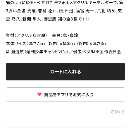
猫のようにゆる〜く伸びたデフォルメアクリルキーホルダーで、第
3弾は金城 真護、巻島 裕介、田所 迅、福富 寿一、荒北 靖友、東
堂 尽八、新開 隼人、御堂筋 翔の全8種です！！
素材：アクリル（3㎜厚） 金具：鉄・真鍮
本体サイズ：高さ75㎜（以内）×幅35㎜（以内）×厚さ3㎜
© 渡辺航（週刊少年チャンピオン）／弱虫ペダル05製作委員会
カートに入れる
商品をアプリでお気に入り
通報する