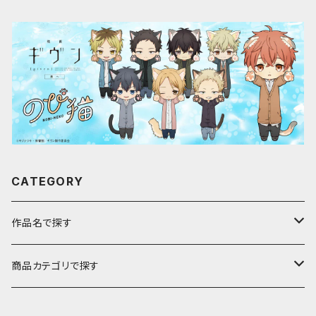
CATEGORY
作品名で探す
ア行
商品カテゴリで探す
アストロノオト
カ行
キャラfab限定描き下ろしイラスト