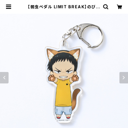
【弱虫ペダル LIMIT BREAK】のび猫
アクリルキーホルダー 第3弾（田所
迅） | キャラfab