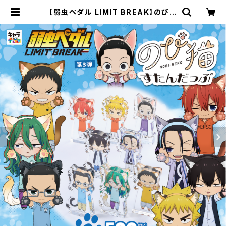
【弱虫ペダル LIMIT BREAK】のび猫
すたんだっぷ（第3弾） | キャラfab