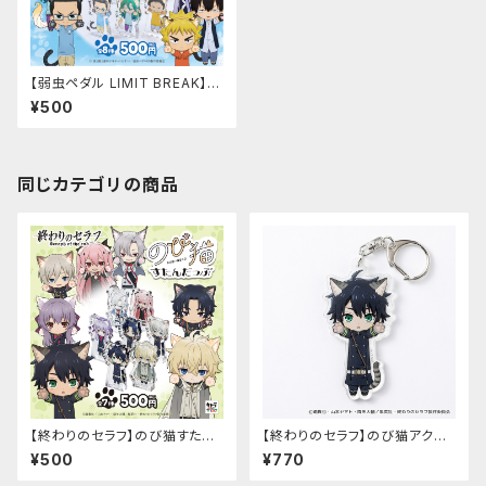
【弱虫ペダル LIMIT BREAK】の
び猫すたんだっぷ（第3弾）
¥500
同じカテゴリの商品
【終わりのセラフ】のび猫すたん
【終わりのセラフ】のび猫アクリ
だっぷ
ルキーホルダー（百夜優一郎）
¥500
¥770