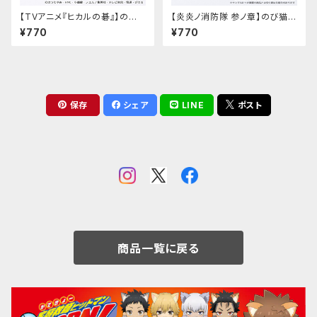
【TVアニメ『ヒカルの碁』】のび
【炎炎ノ消防隊 参ノ章】のび猫ア
猫アクリルキーホルダー（筒井
クリルキーホルダー（茉希 尾瀬）
¥770
¥770
公宏）
保存
シェア
LINE
ポスト
商品一覧に戻る