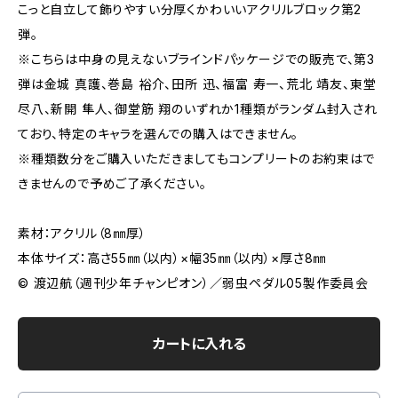
こっと自立して飾りやすい分厚くかわいいアクリルブロック第2
弾。
※こちらは中身の見えないブラインドパッケージでの販売で、第3
弾は金城 真護、巻島 裕介、田所 迅、福富 寿一、荒北 靖友、東堂
尽八、新開 隼人、御堂筋 翔のいずれか1種類がランダム封入され
ており、特定のキャラを選んでの購入はできません。
※種類数分をご購入いただきましてもコンプリートのお約束はで
きませんので予めご了承ください。
素材：アクリル（8㎜厚）
本体サイズ：高さ55㎜（以内）×幅35㎜（以内）×厚さ8㎜
© 渡辺航（週刊少年チャンピオン）／弱虫ペダル05製作委員会
カートに入れる