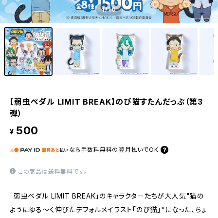
1
/10
【弱虫ペダル LIMIT BREAK】のび猫すたんだっぷ（第3
弾）
500
¥
なら
手数料無料の
翌月払いでOK
この商品は
送料無料
です。
「弱虫ペダル LIMIT BREAK」のキャラクターたちが大人気"猫の
ようにゆる〜く伸びたデフォルメイラスト「のび猫」"になった、ちょ