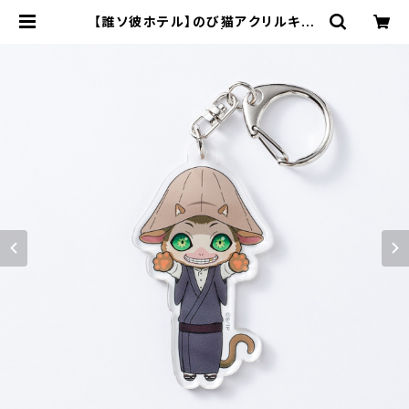
【誰ソ彼ホテル】のび猫アクリルキー
ホルダー（切子） | キャラfab