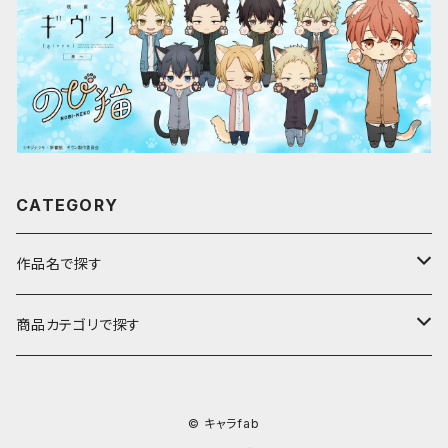
CATEGORY
作品名で探す
ア行
商品カテゴリで探す
アストロノオト
カ行
キャラfab限定描き下ろしイラスト
© キャラfab
彩澄しゅお・りりせ
家庭教師ヒットマンREBORN!
サ行
のび猫