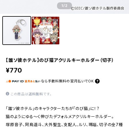
1
/2
【誰ソ彼ホテル】のび猫アクリルキーホルダー（切子）
¥770
なら
手数料無料の
翌月払いでOK
この商品は
送料無料
です。
「誰ソ彼ホテル」のキャラクターたちが「のび猫」に！？
猫のようにゆる〜く伸びたデフォルメアクリルキーホルダー。
塚原音子、阿鳥遥斗、大外聖生、支配人、ルリ、瑪瑙、切子の全7種